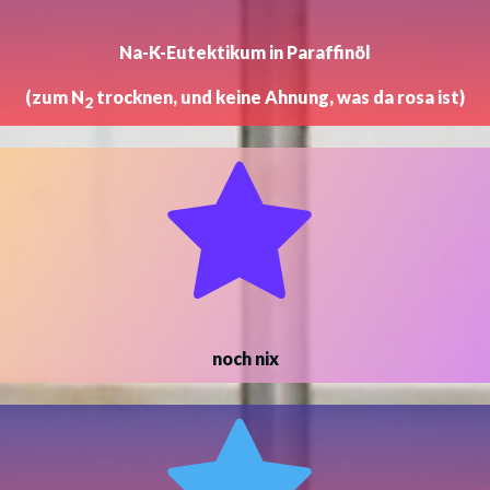
Na-K-Eutektikum in Paraffinöl
(zum N
trocknen, und keine Ahnung, was da rosa ist)
2
noch nix