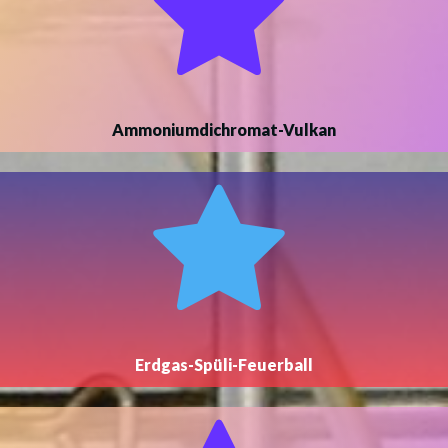
Ammoniumdichromat-Vulkan
Erdgas-Spüli-Feuerball