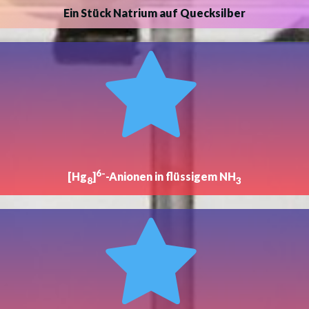
Ein Stück Natrium auf Quecksilber
6-
[Hg
]
-Anionen in flüssigem NH
8
3