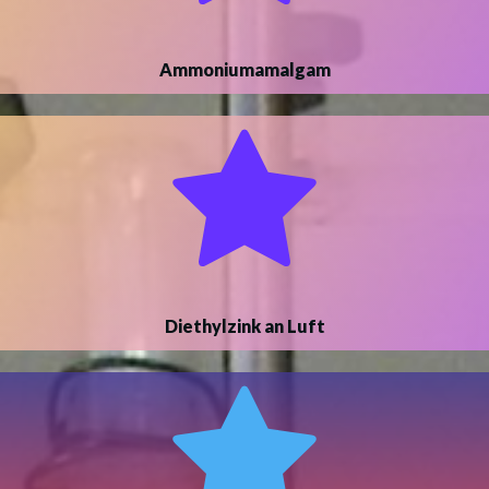
Ammoniumamalgam
Diethylzink an Luft