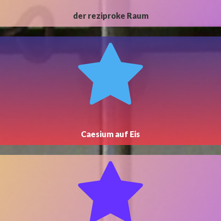
der reziproke Raum
Caesium auf Eis