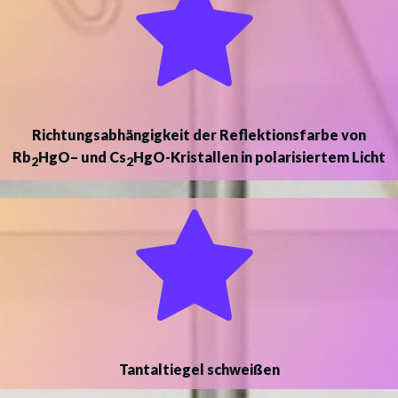
Richtungsabhängigkeit der Reflektionsfarbe von
Rb
HgO– und Cs
HgO-Kristallen in polarisiertem Licht
2
2
Tantaltiegel schweißen