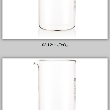
03.12: H
TeO
6
6