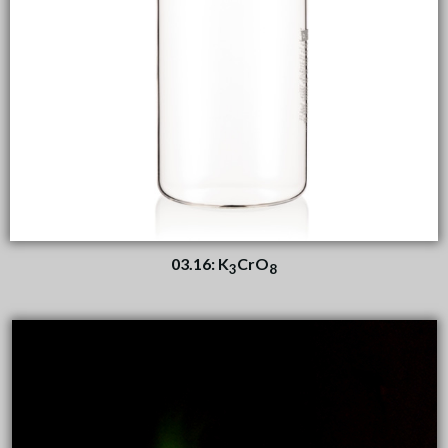
03.16: K
CrO
3
8