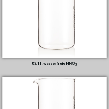
03.11: wasserfreie HNO
3