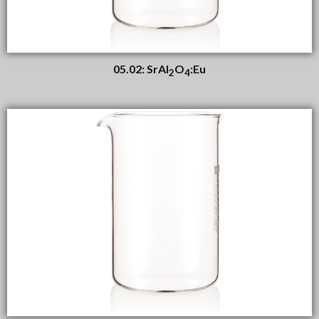
05.02: SrAl
O
:Eu
2
4