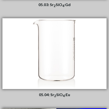
05.03: Sr
SiO
:Gd
2
4
05.04: Sr
SiO
:Eu
2
4