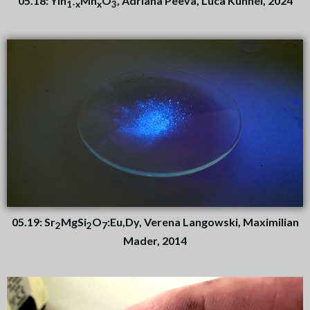
05.18: YIn
Mn
O
, Adriana Peeva, Luca Kühnel, 2024
1-x
x
3
05.19: Sr
MgSi
O
:Eu,Dy, Verena Langowski, Maximilian
2
2
7
Mader, 2014