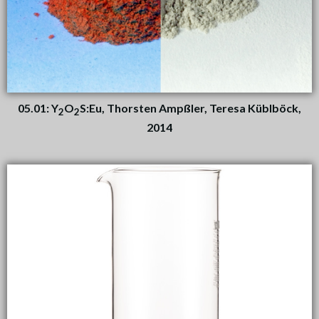
05.01: Y
O
S:Eu, Thorsten Ampßler, Teresa Küblböck,
2
2
2014